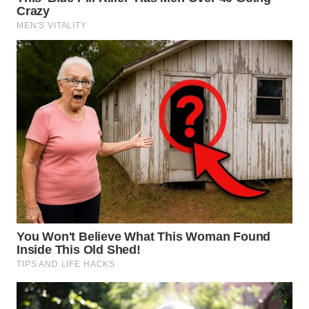
WN
TAPANULI
TENGAH
WN DELI
SERDANG
WN
TEBING
TINGGI
WN
PAKPAK
WN
KARAWANG
WN