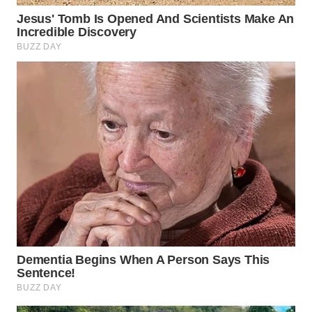
SURABAYA
WN
NATUNA
WN
BINTAN
WN
MANDALIKA
WN
LIKUPANG
WN
LABUANBAJO
WN