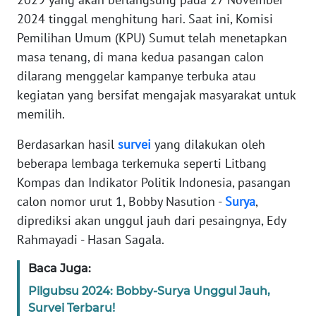
2024 tinggal menghitung hari. Saat ini, Komisi
REDAKSI
Pemilihan Umum (KPU) Sumut telah menetapkan
masa tenang, di mana kedua pasangan calon
KARIR
dilarang menggelar kampanye terbuka atau
kegiatan yang bersifat mengajak masyarakat untuk
DISCLAIMER
memilih.
Wahana
Berdasarkan hasil
survei
yang dilakukan oleh
News
Regional
beberapa lembaga terkemuka seperti Litbang
Kompas dan Indikator Politik Indonesia, pasangan
WN
calon nomor urut 1, Bobby Nasution -
Surya
,
SUMUT
diprediksi akan unggul jauh dari pesaingnya, Edy
Rahmayadi - Hasan Sagala.
WN
JAKARTA
Baca Juga:
Pilgubsu 2024: Bobby-Surya Unggul Jauh,
WN
Survei Terbaru!
JABAR