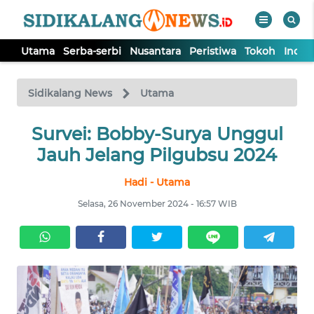
Utama
Serba-serbi
Nusantara
Peristiwa
Tokoh
Indek
WAHANA
Tutup
TV
Sidikalang News
Utama
Survei: Bobby-Surya Unggul
UTAMA
Jauh Jelang Pilgubsu 2024
SERBA-
Hadi - Utama
SERBI
Selasa, 26 November 2024 - 16:57 WIB
NUSANTARA
PERISTIWA
TOKOH