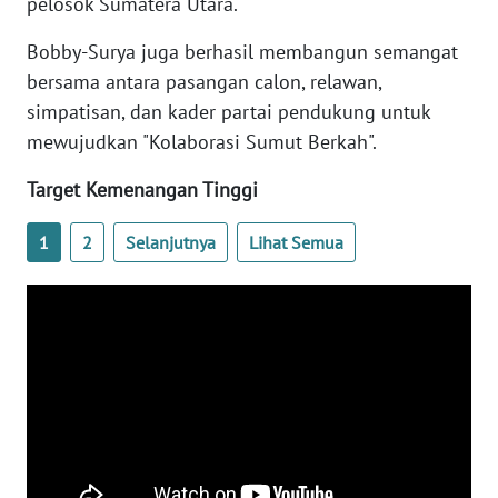
pelosok Sumatera Utara.
SULBAR
Bobby-Surya juga berhasil membangun semangat
WN
bersama antara pasangan calon, relawan,
BABEL
simpatisan, dan kader partai pendukung untuk
mewujudkan "Kolaborasi Sumut Berkah".
WN
SUMBAR
Target Kemenangan Tinggi
WN
1
2
Selanjutnya
Lihat Semua
SUMSEL
WN
BENGKULU
WN
LAMPUNG
WN