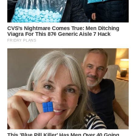
LANGKAT
WN
TAPANULI
SELATAN
WN
TANJUNG
LESUNG
WN
KARO
WN
SIMALUNGUN
WN
LABUHANBATU