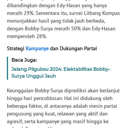
RIAU
dibandingkan dengan Edy-Hasan yang hanya
meraih 29%. Sementara itu, survei Litbang Kompas
WN
menunjukkan hasil yang tidak jauh berbeda,
SERAMBI
dengan Bobby-Surya meraih 50% dan Edy-Hasan
memperoleh 28%.
WN
JAMBI
Strategi
Kampanye
dan Dukungan Partai
Baca Juga:
WN
SULTRA
Jelang Pilgubsu 2024: Elektabilitas Bobby-
Surya Unggul Jauh
WN
NTB
Keunggulan Bobby-Surya diprediksi akan berlanjut
hingga hari pencoblosan. Hal ini didukung oleh
WN
beberapa faktor, di antaranya adalah mesin partai
SULTENG
pengusung yang kuat, relawan yang aktif dan
agresif, serta kampanye yang masif hingga ke
WN