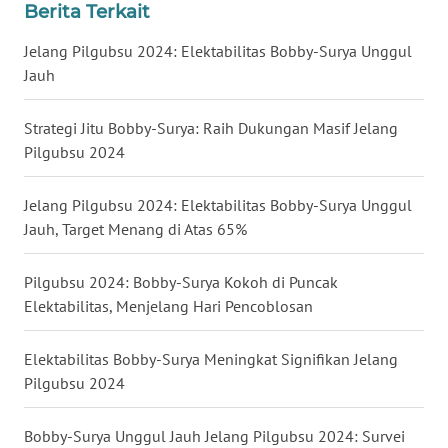
KALTENG
Berita Terkait
Jelang Pilgubsu 2024: Elektabilitas Bobby-Surya Unggul
WN
KALTARA
Jauh
WN
Strategi Jitu Bobby-Surya: Raih Dukungan Masif Jelang
KALSEL
Pilgubsu 2024
WN
Jelang Pilgubsu 2024: Elektabilitas Bobby-Surya Unggul
KALTIM
Jauh, Target Menang di Atas 65%
WN
Pilgubsu 2024: Bobby-Surya Kokoh di Puncak
SULSEL
Elektabilitas, Menjelang Hari Pencoblosan
WN
Elektabilitas Bobby-Surya Meningkat Signifikan Jelang
GORONTALO
Pilgubsu 2024
WN
Bobby-Surya Unggul Jauh Jelang Pilgubsu 2024: Survei
SULUT