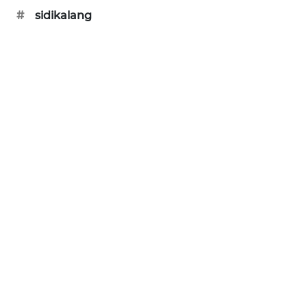
#
sidikalang
CILEUNGSI
NEWS
BERKAT
NEWS
BERAMPU
NEWS
ANUGERAH
NEWS
AKHLAK
ID
PERAPKI
NEWS