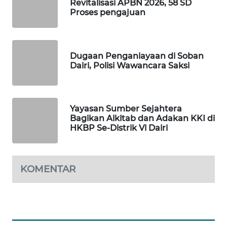
Revitalisasi APBN 2026, 58 SD
Proses pengajuan
PORTAL
KONSUMEN
Dugaan Penganiayaan di Soban
FORWAMKI
Dairi, Polisi Wawancara Saksi
ALPERKLINAS
Yayasan Sumber Sejahtera
FORJASIDA
Bagikan Alkitab dan Adakan KKI di
HKBP Se-Distrik Vl Dairi
TAMBANG
NEWS
KOMENTAR
SITUNGIR
NEWS
SIDIKALANG