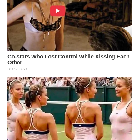
KONSUMEN
WAHANA
LISTRIK
WAHANA
TRAVEL
WAHANA
TV
WAHANANEWS
ID
WAHANANEWS
CO ID
WAHANANEWS