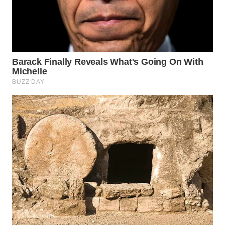
WN
PRIANGAN
TIMUR
WN
SEMARANG
WN
SOLO
WN
BOROBUDUR
WN
MADURA
WN