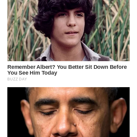
WN
INDRAMAYU
WN
KUNINGAN
WN
MAJALENGKA
WN
SUBANG
WN
SUKABUMI
WN
PURWAKARTA