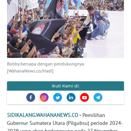
Informasi
INDEKS
BERITA
KONTAK
KAMI
Bobby bersapa dengan pendukungnya.
INFO
[WahanaNews.co/Hadi]
IKLAN
Ikuti Kami di:
TENTANG
KAMI
PEDOMAN
SIDIKALANG.WAHANANEWS.CO
-
Pemilihan
MEDIA
Gubernur Sumatera Utara (Pilgubsu) periode 2024-
SIBER
2029 yang akan berlangsung pada 27 November