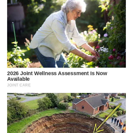
BEKASI
WN
BOGOR
WN
DEPOK
WN
TAPANULI
UTARA
WN
SAMOSIR
WN
PADANG
LAWAS