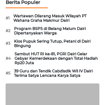
NEWS
Berita Populer
SIBARAGAS
Wartawan Dilarang Masuk Wilayah PT
#1
NEWS
Wahana Graha Makmur Dairi
Program BSPS di Belang Malum Dairi
#2
METRO
Dipertanyakan Warga
SIANTAR
NEWS
Kios Pupuk Sering Tutup, Petani di Dairi
#3
Bingung
METRO
Sambut HUT RI ke-81, PGRI Dairi Gelar
#4
Gebyar Kemerdekaan dengan Total Hadiah
MEDAN
Rp20 Juta
NEWS
39 Guru dan Tendik Cabdisdik Wil IV Dairi
#5
Terima Satya Lencana Karya Satya
METRO
JAKARTA
NEWS
KRT
NEWS