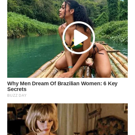
BORNEO
Wahana
Media
Group
WAHANA
NEWS
WAHANA
TANI
WAHANA
ADVOKAT
WAHANA
INFRASTRUKTUR
WAHANA