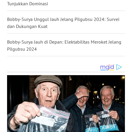
Tunjukkan Dominasi
WN
Bobby-Surya Unggul Jauh Jelang Pilgubsu 2024: Survei
MALUKU
dan Dukungan Kuat
WN
Bobby-Surya Jauh di Depan: Elektabilitas Meroket Jelang
MALUT
Pilgubsu 2024
WN
DAIRI
WN
DANAU
TOBA
WN
NIAS
WN