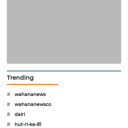
KARING
NEWS
JURNAL
MARITIM
HUMBANG
NEWS
GARONGGANG
Trending
NEWS
#
wahananews
FISUELRI
ID
#
wahananewsco
#
dairi
ENERGI
NEWS
#
hut-ri-ke-81