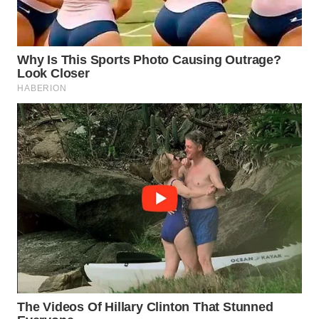
NET
WAHANA
SPORT
WAHANA
UMKM
WAHANA
SELEB
WAHANA
PERSONA
WAHANA
OTOMOTIF
WAHANA