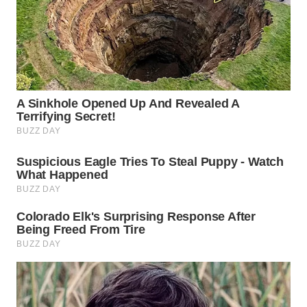
WN
SUMEDANG
WN
CIANJUR
WN
KEPULAUAN
SERIBU
WN
TANGERANG
WN
BINJAI
WN
CIREBON