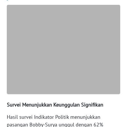
WN
BANTEN
WN
NTT
WN
KEPRI
WN
PAPUA
WN
PAPUA
Survei Menunjukkan Keunggulan Signifikan
BARAT
Hasil survei Indikator Politik menunjukkan
pasangan Bobby-Surya unggul dengan 62%
WN