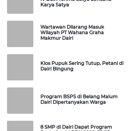
ID
Karya Satya
MAWAKA
ID
Wartawan Dilarang Masuk
Wilayah PT Wahana Graha
Makmur Dairi
MARTABAT
NET
PLN
Kios Pupuk Sering Tutup, Petani di
Dairi Bingung
WATCH
MKLI
Program BSPS di Belang Malum
LPKKI
Dairi Dipertanyakan Warga
LKKI
8 SMP di Dairi Dapat Program
KOPEKLIN