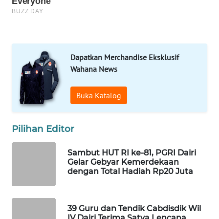
HEALTH
WAHANA
DESA
WISATA
Dapatkan Merchandise Eksklusif
Wahana News
LAPAK
WAHANA
Buka Katalog
Wahana
Network
Pilihan Editor
KONSUMEN
Sambut HUT RI ke-81, PGRI Dairi
LISTRIK
Gelar Gebyar Kemerdekaan
dengan Total Hadiah Rp20 Juta
MASYARAKAT
KELISTRIKAN
39 Guru dan Tendik Cabdisdik Wil
WALINKI
IV Dairi Terima Satya Lencana