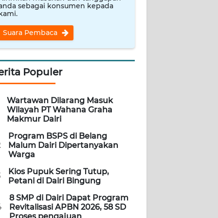
anda sebagai konsumen kepada
kami.
Suara Pembaca
erita Populer
Wartawan Dilarang Masuk
Wilayah PT Wahana Graha
Makmur Dairi
Program BSPS di Belang
2
Malum Dairi Dipertanyakan
Warga
Kios Pupuk Sering Tutup,
3
Petani di Dairi Bingung
8 SMP di Dairi Dapat Program
4
Revitalisasi APBN 2026, 58 SD
Proses pengajuan