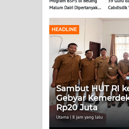
Program BSPS di Belang
39 Guru d
Malum Dairi Dipertanyakan
Cabdisdik W
INDEKS
Warga
Terima Sat
BERITA
Karya Saty
HEADLINE
KONTAK
KAMI
INFO
IKLAN
TENTANG
KAMI
Sambut HUT RI ke-
Gebyar Kemerdek
PEDOMAN
MEDIA
Rp20 Juta
SIBER
Utama
|
8 jam yang lalu
REDAKSI