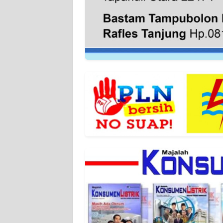
WN
SERAMBI
WN
JAMBI
WN
SULTRA
WN
NTB
WN
SULTENG
WN
SULBAR