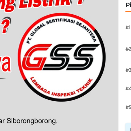
P
#1
#
#
#
#