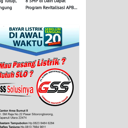
ng Tutup,
8 SMP di Dairi Dapat
Bingung
Program Revitalisasi APBN
2026, 58 SD Proses
pengajuan