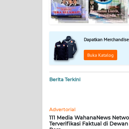
WN
BABEL
WN
SUMBAR
Dapatkan Merchandise
WN
Buka Katalog
SUMSEL
WN
BENGKULU
Berita Terkini
WN
LAMPUNG
Advertorial
WN
111 Media WahanaNews Netwo
JATENG
Terverifikasi Faktual di Dewan