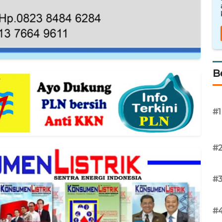
B
#1
#
#
#