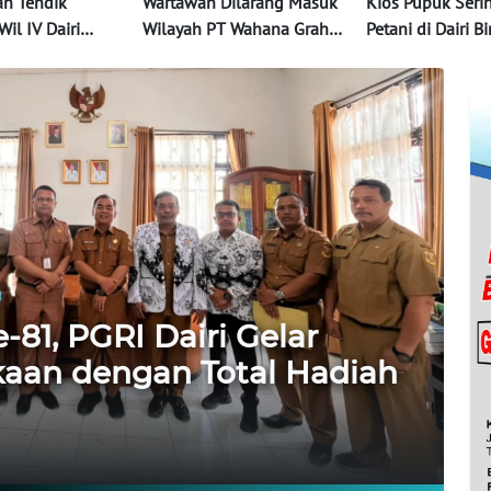
an Tendik
Wartawan Dilarang Masuk
Kios Pupuk Seri
il IV Dairi
Wilayah PT Wahana Graha
Petani di Dairi 
ya Lencana
Makmur Dairi
a
81, PGRI Dairi Gelar
aan dengan Total Hadiah