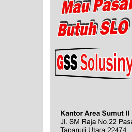
WN
BANTEN
WN
NTT
WN
KEPRI
WN
PAPUA
WN
PAPUA
BARAT
WN
RIAU