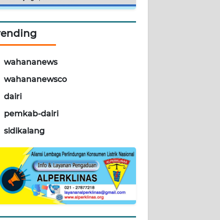
rending
wahananews
wahananewsco
dairi
pemkab-dairi
sidikalang