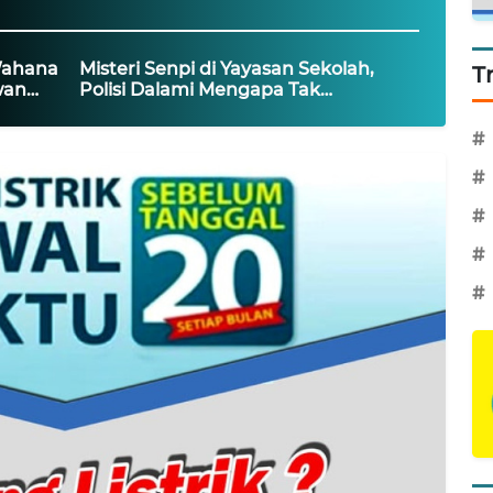
Wahana
Misteri Senpi di Yayasan Sekolah,
T
wan
Polisi Dalami Mengapa Tak
25
Diserahkan Usai Pemilik Wafat
#
#
#
#
#