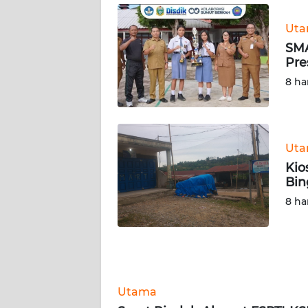
WN
KALTARA
Ut
SMA
WN
Pre
KALSEL
8 ha
WN
KALTIM
Ut
WN
Kio
SULSEL
Bi
8 ha
WN
GORONTALO
WN
SULUT
Utama