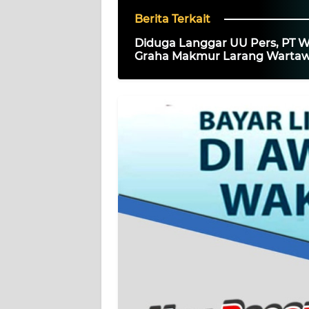
Berita Terkait
KARIR
Diduga Langgar UU Pers, PT 
Graha Makmur Larang Warta
DISCLAIMER
Liput Proyek PDAM Provsu Rp
Miliar
Wahana
News
Regional
WN
SUMUT
WN
JAKARTA
WN
JABAR