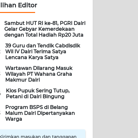
ilihan Editor
Sambut HUT RI ke-81, PGRI Dairi
Gelar Gebyar Kemerdekaan
dengan Total Hadiah Rp20 Juta
39 Guru dan Tendik Cabdisdik
2
Wil IV Dairi Terima Satya
Lencana Karya Satya
Wartawan Dilarang Masuk
3
Wilayah PT Wahana Graha
Makmur Dairi
Kios Pupuk Sering Tutup,
4
Petani di Dairi Bingung
Program BSPS di Belang
5
Malum Dairi Dipertanyakan
Warga
Kirimkan masukan dan tanggapan