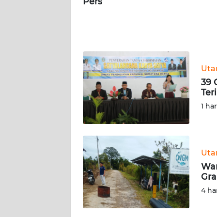
Pers
WN
NUSANTARA
WN
JOGJA
Ut
WN
39 
JATIM
Ter
1 ha
WN
BALI
WN
Ut
KALBAR
War
Gra
WN
4 ha
KALTENG