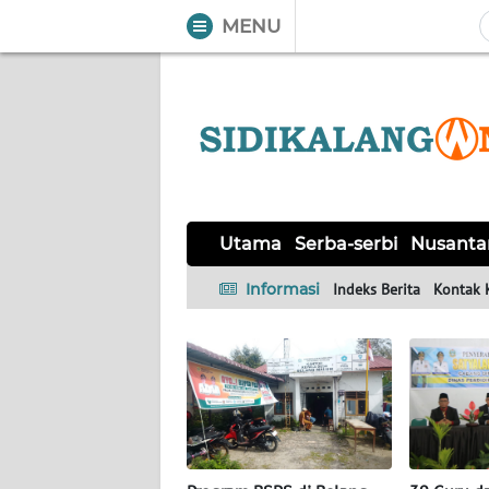
MENU
WAHANA
Tutup
TV
UTAMA
SERBA-
Utama
Serba-serbi
Nusanta
SERBI
Informasi
Indeks Berita
Kontak 
NUSANTARA
PERISTIWA
TOKOH
Informasi