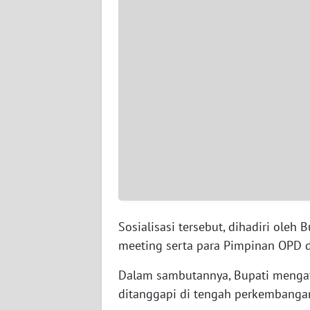
WN
SERAMBI
WN
JAMBI
WN
SULTRA
WN
NTB
WN
Sosialisasi tersebut, dihadiri oleh
SULTENG
meeting serta para Pimpinan OPD d
Dalam sambutannya, Bupati mengat
WN
SULBAR
ditanggapi di tengah perkembangan