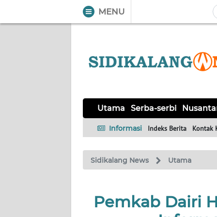
MENU
WAHANA
Tutup
TV
UTAMA
SERBA-
Utama
Serba-serbi
Nusanta
SERBI
Informasi
Indeks Berita
Kontak 
NUSANTARA
Sidikalang News
Utama
PERISTIWA
TOKOH
Pemkab Dairi H
Informasi