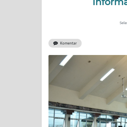
Inform
INDEKS
BERITA
Sela
KONTAK
KAMI
Komentar
INFO
IKLAN
TENTANG
KAMI
PEDOMAN
MEDIA
SIBER
REDAKSI