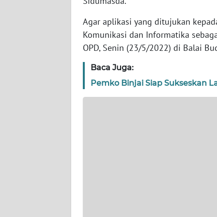
Sidumasda.
WN
BANTEN
Agar aplikasi yang ditujukan kepad
Komunikasi dan Informatika sebaga
WN
OPD, Senin (23/5/2022) di Balai Bu
NTT
Baca Juga:
WN
Pemko Binjai Siap Sukseskan L
KEPRI
WN
PAPUA
WN
PAPUA
BARAT
WN
RIAU