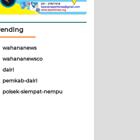
rending
wahananews
wahananewsco
dairi
pemkab-dairi
polsek-siempat-nempu