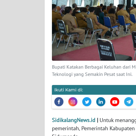
KARIR
DISCLAIMER
Wahana
News
Regional
Bupati Katakan Berbagai Keluhan dari 
WN
Teknologi yang Semakin Pesat saat Ini.
SUMUT
Ikuti Kami di:
WN
JAKARTA
WN
SidikalangNews.id
|
Untuk menangga
JABAR
pemerintah, Pemerintah Kabupaten D