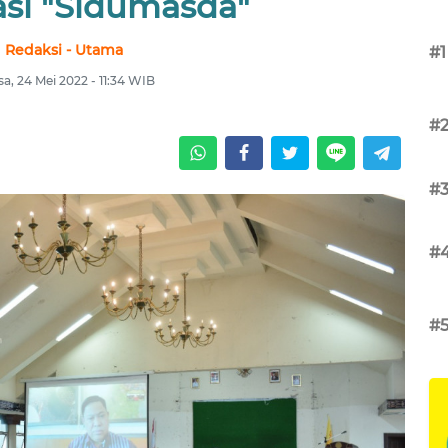
asi "Sidumasda"
Redaksi - Utama
#1
sa, 24 Mei 2022 - 11:34 WIB
#
#
#
#