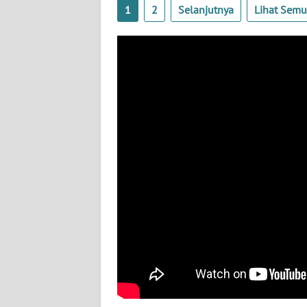
1
2
Selanjutnya
Lihat Sem
WN
NUSANTARA
WN
JOGJA
WN
JATIM
WN
BALI
WN
KALBAR
WN
KALTENG