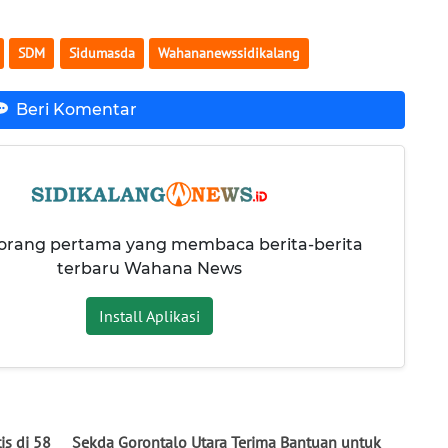
SDM
Sidumasda
Wahananewssidikalang
Beri Komentar
 orang pertama yang membaca berita-berita
terbaru Wahana News
Install Aplikasi
is di 58
Sekda Gorontalo Utara Terima Bantuan untuk