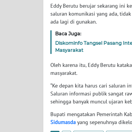
Eddy Berutu berujar sekarang ini 
WN
BABEL
saluran komunikasi yang ada, tidak 
ada lagi di gunakan.
WN
Baca Juga:
SUMBAR
Diskominfo Tangsel Pasang Inter
WN
Masyarakat
SUMSEL
Oleh karena itu, Eddy Berutu kata
WN
masyarakat.
BENGKULU
“Ke depan kita harus cari saluran i
Saluran informasi publik sangat ra
WN
LAMPUNG
sehingga banyak muncul ujaran kebe
Bupati mengatakan Pemerintah Kab
WN
Sidumasda
yang sepenuhnya dikelo
JATENG