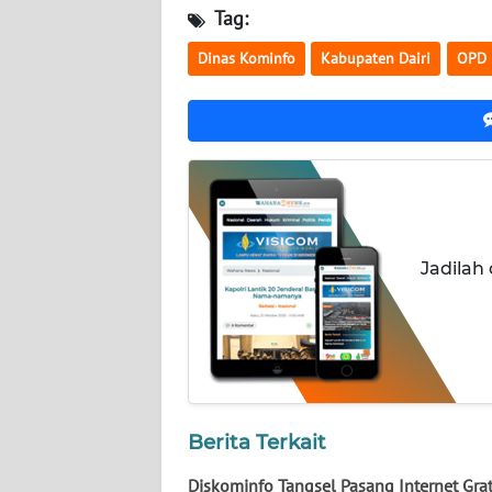
WN
Tag:
KALTARA
Dinas Kominfo
Kabupaten Dairi
OPD
WN
KALSEL
WN
KALTIM
WN
Jadilah
SULSEL
WN
GORONTALO
WN
Berita Terkait
SULUT
Diskominfo Tangsel Pasang Internet Grat