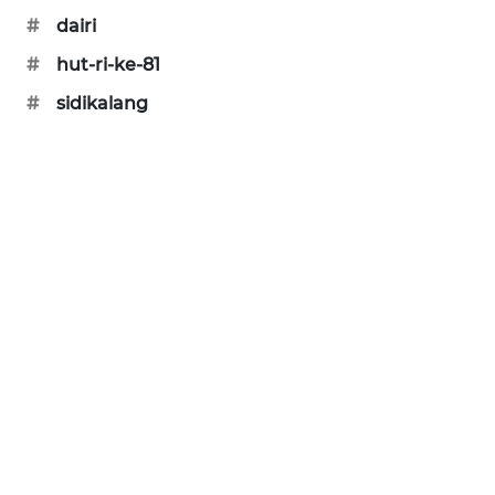
#
dairi
SONYA
ASA
#
hut-ri-ke-81
NEWS
#
sidikalang