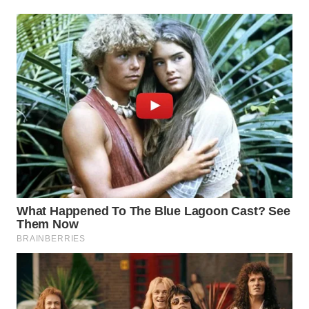
WN
TAPANULI
TENGAH
WN DELI
SERDANG
WN
TEBING
TINGGI
WN
PAKPAK
WN
KARAWANG
WN