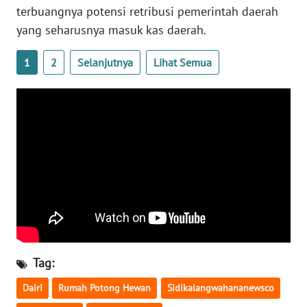
JATENG
terbuangnya potensi retribusi pemerintah daerah
yang seharusnya masuk kas daerah.
WN
NUSANTARA
1
2
Selanjutnya
Lihat Semua
WN
JOGJA
WN
JATIM
WN
BALI
WN
KALBAR
Tag:
Dairi
Rumah Potong Hewan
Sidikalangwahananewsco
WN