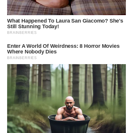
HEALTH
WAHANA
DESA
WISATA
LAPAK
WAHANA
Wahana
Network
KONSUMEN
LISTRIK
MASYARAKAT
KELISTRIKAN
WALINKI