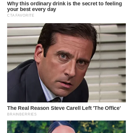
WN
INDRAMAYU
WN
KUNINGAN
WN
MAJALENGKA
WN
SUBANG
WN
SUKABUMI
WN
PURWAKARTA