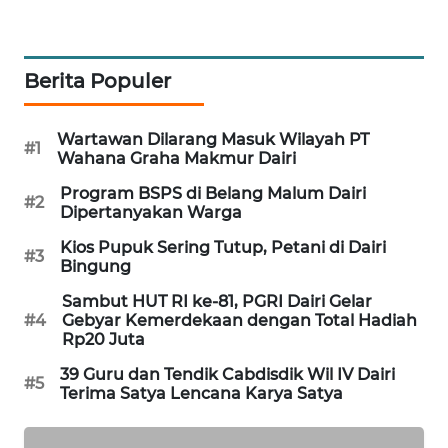
KARING
NEWS
Berita Populer
JURNAL
Wartawan Dilarang Masuk Wilayah PT
MARITIM
#1
Wahana Graha Makmur Dairi
HUMBANG
Program BSPS di Belang Malum Dairi
#2
Dipertanyakan Warga
NEWS
Kios Pupuk Sering Tutup, Petani di Dairi
#3
Bingung
GARONGGANG
NEWS
Sambut HUT RI ke-81, PGRI Dairi Gelar
#4
Gebyar Kemerdekaan dengan Total Hadiah
Rp20 Juta
FISUELRI
ID
39 Guru dan Tendik Cabdisdik Wil IV Dairi
#5
Terima Satya Lencana Karya Satya
ENERGI
NEWS