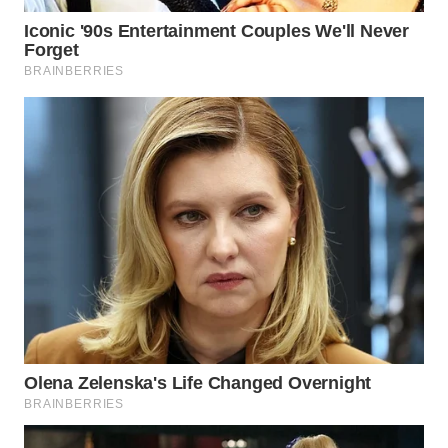
BORNEO
Wahana
Media
Group
WAHANA
NEWS
WAHANA
TANI
WAHANA
ADVOKAT
WAHANA
INFRASTRUKTUR
WAHANA