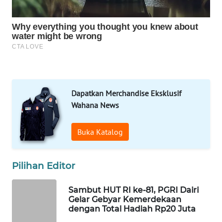
ID
MAWAKA
ID
MARTABAT
NET
Dapatkan Merchandise Eksklusif
Wahana News
PLN
WATCH
Buka Katalog
MKLI
Pilihan Editor
LPKKI
Sambut HUT RI ke-81, PGRI Dairi
LKKI
Gelar Gebyar Kemerdekaan
dengan Total Hadiah Rp20 Juta
KOPEKLIN