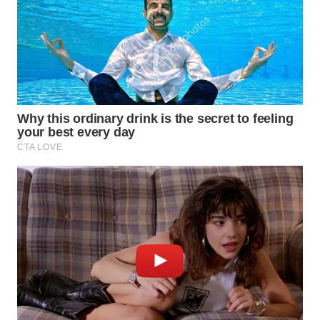
NET
WAHANA
SPORT
WAHANA
UMKM
WAHANA
SELEB
WAHANA
PERSONA
WAHANA
OTOMOTIF
WAHANA