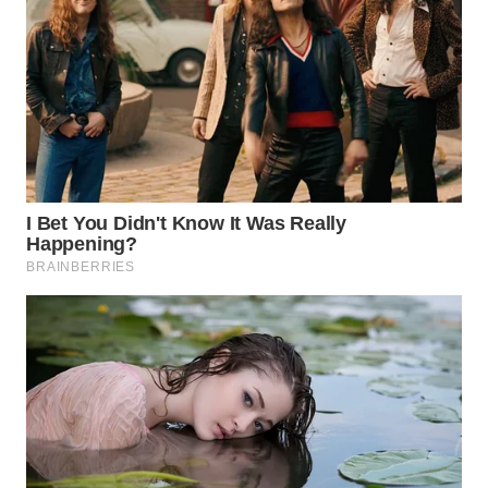
BEKASI
WN
BOGOR
WN
DEPOK
WN
TAPANULI
UTARA
WN
SAMOSIR
WN
PADANG
LAWAS