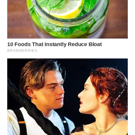
SURABAYA
WN
NATUNA
WN
BINTAN
WN
MANDALIKA
WN
LIKUPANG
WN
LABUANBAJO
WN