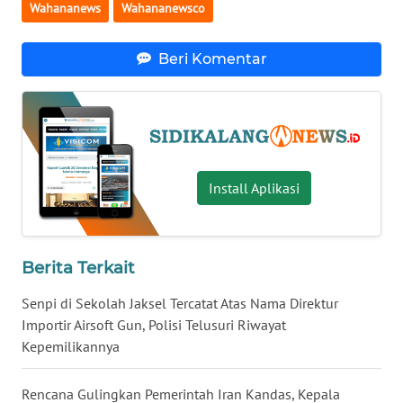
KALTENG
Wahananews
Wahananewsco
WN
Beri Komentar
KALTARA
WN
KALSEL
WN
Install Aplikasi
KALTIM
WN
Berita Terkait
SULSEL
Senpi di Sekolah Jaksel Tercatat Atas Nama Direktur
WN
Importir Airsoft Gun, Polisi Telusuri Riwayat
GORONTALO
Kepemilikannya
WN
Rencana Gulingkan Pemerintah Iran Kandas, Kepala
SULUT