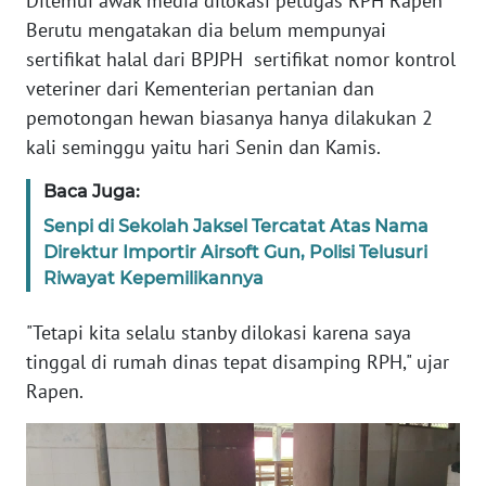
Ditemui awak media dilokasi petugas RPH Rapen
RIAU
Berutu mengatakan dia belum mempunyai
sertifikat halal dari BPJPH sertifikat nomor kontrol
WN
veteriner dari Kementerian pertanian dan
SERAMBI
pemotongan hewan biasanya hanya dilakukan 2
kali seminggu yaitu hari Senin dan Kamis.
WN
JAMBI
Baca Juga:
Senpi di Sekolah Jaksel Tercatat Atas Nama
WN
Direktur Importir Airsoft Gun, Polisi Telusuri
SULTRA
Riwayat Kepemilikannya
WN
"Tetapi kita selalu stanby dilokasi karena saya
NTB
tinggal di rumah dinas tepat disamping RPH," ujar
Rapen.
WN
SULTENG
WN