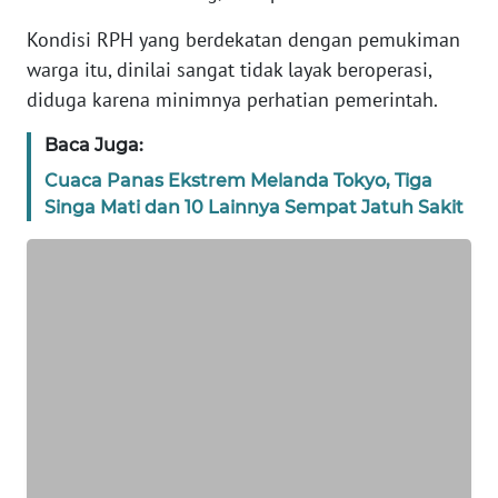
REDAKSI
Kondisi RPH yang berdekatan dengan pemukiman
warga itu, dinilai sangat tidak layak beroperasi,
KARIR
diduga karena minimnya perhatian pemerintah.
Baca Juga:
DISCLAIMER
Cuaca Panas Ekstrem Melanda Tokyo, Tiga
Wahana
Singa Mati dan 10 Lainnya Sempat Jatuh Sakit
News
Regional
WN
SUMUT
WN
JAKARTA
WN
JABAR