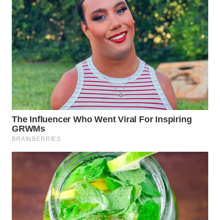
WN
PRIANGAN
TIMUR
WN
SEMARANG
WN
SOLO
WN
BOROBUDUR
WN
MADURA
WN