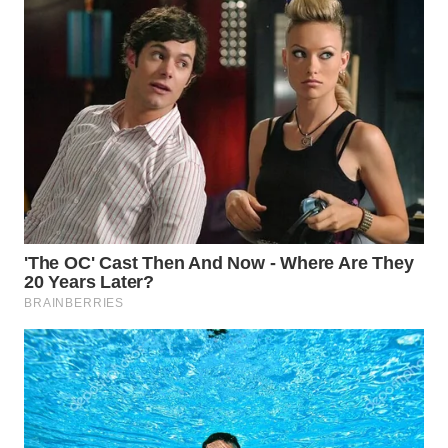
KONSUMEN
WAHANA
LISTRIK
WAHANA
TRAVEL
WAHANA
TV
WAHANANEWS
ID
WAHANANEWS
CO ID
WAHANANEWS