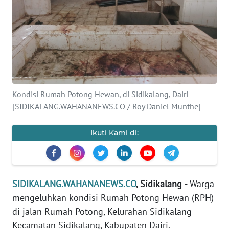
Informasi
INDEKS
BERITA
KONTAK
KAMI
Kondisi Rumah Potong Hewan, di Sidikalang, Dairi
[SIDIKALANG.WAHANANEWS.CO / Roy Daniel Munthe]
INFO
IKLAN
Ikuti Kami di:
TENTANG
KAMI
SIDIKALANG.WAHANANEWS.CO
, Sidikalang
- Warga
PEDOMAN
mengeluhkan kondisi Rumah Potong Hewan (RPH)
MEDIA
di jalan Rumah Potong, Kelurahan Sidikalang
SIBER
Kecamatan Sidikalang, Kabupaten Dairi.