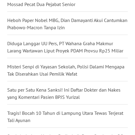
Mossad Pecat Dua Pejabat Senior
WN
Heboh Paper Nobel MBG, Dian Damayanti Akui Cantumkan
MALUKU
Prabowo-Macron Tanpa Izin
WN
Diduga Langgar UU Pers, PT Wahana Graha Makmur
MALUT
Larang Wartawan Liput Proyek PDAM Provsu Rp25 Miliar
WN
DAIRI
Misteri Senpi di Yayasan Sekolah, Polisi Dalami Mengapa
Tak Diserahkan Usai Pemilik Wafat
WN
DANAU
Satu per Satu Kena Sanksi! Ini Daftar Dokter dan Nakes
TOBA
yang Komentari Pasien BPJS Yurizal
WN
Tragis! Bocah 10 Tahun di Lampung Utara Tewas Terjerat
NIAS
Tali Ayunan
WN