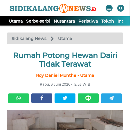
Utama
Serba-serbi
Nusantara
Peristiwa
Tokoh
Indek
WAHANA
Tutup
TV
Sidikalang News
Utama
Rumah Potong Hewan Dairi
UTAMA
Tidak Terawat
SERBA-
Roy Daniel Munthe - Utama
SERBI
Rabu, 3 Juni 2026 - 12:53 WIB
NUSANTARA
PERISTIWA
TOKOH