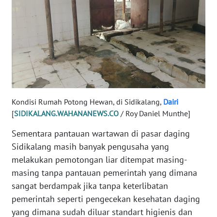
SULBAR
WN
BABEL
WN
SUMBAR
WN
Kondisi Rumah Potong Hewan, di Sidikalang,
Dairi
SUMSEL
[
SIDIKALANG.WAHANANEWS.CO
/ Roy Daniel Munthe]
Sementara pantauan wartawan di pasar daging
WN
Sidikalang masih banyak pengusaha yang
BENGKULU
melakukan pemotongan liar ditempat masing-
masing tanpa pantauan pemerintah yang dimana
WN
LAMPUNG
sangat berdampak jika tanpa keterlibatan
pemerintah seperti pengecekan kesehatan daging
WN
yang dimana sudah diluar standart higienis dan