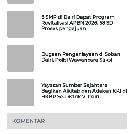
NEWS
8 SMP di Dairi Dapat Program
SIBARAGAS
Revitalisasi APBN 2026, 58 SD
NEWS
Proses pengajuan
METRO
SIANTAR
NEWS
Dugaan Penganiayaan di Soban
Dairi, Polisi Wawancara Saksi
METRO
MEDAN
NEWS
Yayasan Sumber Sejahtera
Bagikan Alkitab dan Adakan KKI di
METRO
HKBP Se-Distrik Vl Dairi
JAKARTA
NEWS
KOMENTAR
KRT
NEWS