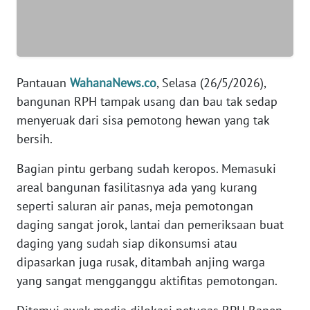
WN
BANTEN
Pantauan
WahanaNews.co
, Selasa (26/5/2026),
WN
NTT
bangunan RPH tampak usang dan bau tak sedap
menyeruak dari sisa pemotong hewan yang tak
WN
bersih.
KEPRI
Bagian pintu gerbang sudah keropos. Memasuki
areal bangunan fasilitasnya ada yang kurang
WN
PAPUA
seperti saluran air panas, meja pemotongan
daging sangat jorok, lantai dan pemeriksaan buat
WN
daging yang sudah siap dikonsumsi atau
PAPUA
dipasarkan juga rusak, ditambah anjing warga
BARAT
yang sangat mengganggu aktifitas pemotongan.
WN