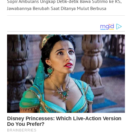
Sopir Ambulans Ungkap Detik-detik Bawa Sutrimo ke RS,
LANGKAT
Jawabannya Berubah Saat Ditanya Mulut Berbusa
WN
TAPANULI
SELATAN
WN
TANJUNG
LESUNG
WN
KARO
WN
SIMALUNGUN
WN
LABUHANBATU