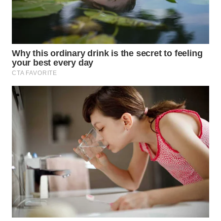
WN
SUMEDANG
WN
CIANJUR
WN
KEPULAUAN
SERIBU
WN
TANGERANG
WN
BINJAI
WN
CIREBON