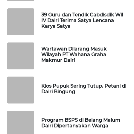
39 Guru dan Tendik Cabdisdik Wil
PORTAL
IV Dairi Terima Satya Lencana
KONSUMEN
Karya Satya
FORWAMKI
Wartawan Dilarang Masuk
ALPERKLINAS
Wilayah PT Wahana Graha
Makmur Dairi
FORJASIDA
TAMBANG
Kios Pupuk Sering Tutup, Petani di
Dairi Bingung
NEWS
SITUNGIR
NEWS
Program BSPS di Belang Malum
Dairi Dipertanyakan Warga
SIDIKALANG